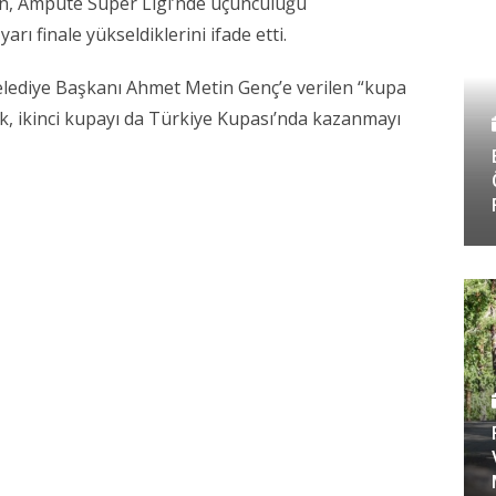
n
, Ampute Süper Ligi’nde üçüncülüğü
arı finale yükseldiklerini ifade etti.
elediye Başkanı
Ahmet Metin Genç
’e verilen “kupa
ek, ikinci kupayı da Türkiye Kupası’nda kazanmayı