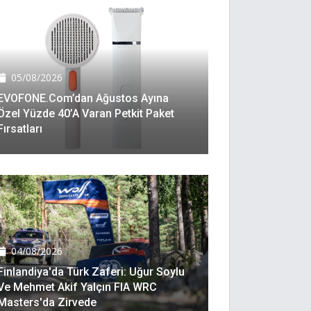
05/08/2026
EVOFONE.com’dan Ağustos Ayına
Özel Yüzde 40’a Varan Petkit Paket
Fırsatları
04/08/2026
Finlandiya'da Türk Zaferi: Uğur Soylu
Ve Mehmet Akif Yalçın FIA WRC
Masters'da Zirvede