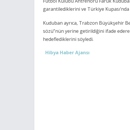
Futbol Kulübü Antrenörü
Faruk Kuduba
garantilediklerini ve Türkiye Kupası’nda y
Kuduban ayrıca, Trabzon Büyükşehir B
sözü”nün yerine getirildiğini ifade eder
hedeflediklerini söyledi.
Hibya Haber Ajansı