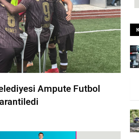
K
elediyesi Ampute Futbol
rantiledi