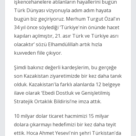
işkencehanelere atılanların hayallerini bugün 
Türk Dünyası vizyonuyla adım adım hayata 
bugün biz geçiriyoruz. Merhum Turgut Özal'ın 
34 yıl önce söylediği ‘Türkiye'nin önünde hacet 
kapıları açılmıştır, 21. asır Türk ve Türkiye asrı 
olacaktır’ sözü Elhamdülillah artık hızla 
kuvveden fiile çıkıyor.
Şimdi bakınız değerli kardeşlerim, bu gerçeğe 
son Kazakistan ziyaretimizde bir kez daha tanık 
olduk. Kazakistan'la farklı alanlarda 12 belgeye 
ilave olarak ‘Ebedi Dostluk ve Genişletilmiş 
Stratejik Ortaklık Bildirisi’ne imza attık.
10 milyar dolar ticaret hacmimizi 15 milyar 
dolara çıkarmayı hedefimizi bir kez daha teyit 
ettik. Hoca Ahmet Yesevi'nin şehri Türkistan'da 